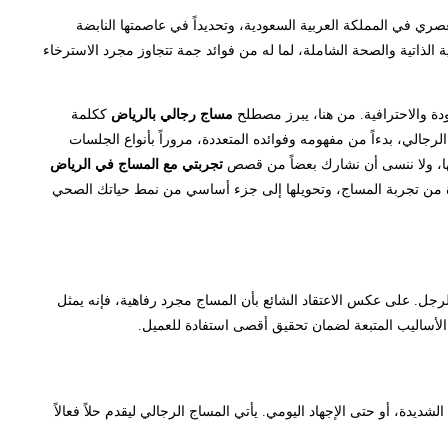
ري في المملكة العربية السعودية، وتحديداً في عاصمتها النابضة
اية الذاتية والصحة الشاملة، لما له من فوائد جمة تتجاوز مجرد الاسترخاء
جودة والاحترافية. من هنا، يبرز مصطلح
مساج رجالي بالرياض
ككلمة
رجالي، بدءاً من مفهومه وفوائده المتعددة، مروراً بأنواع الجلسات
ها، ولا ننسى أن نشارك بعضاً من قصص
تجربتي مع المساج في الرياض
ة من تجربة المساج، وتحويلها إلى جزء أساسي من نمط حياتك الصحي
الرجل. على عكس الاعتقاد الشائع بأن المساج مجرد رفاهية، فإنه يمثل
ع الأساليب المتبعة لضمان تحقيق أقصى استفادة للعميل.
دة، أو حتى الإجهاد اليومي. يأتي المساج الرجالي ليقدم حلاً فعالاً