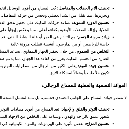
تخفيف آلام العضلات والمفاصل:
يُعد المساج من أقوى الوسائل لتخفي
وتحريرها، مما يقلل من الشد العضلي ويحسن من حركة المفاصل. هذا
تحسين الدورة الدموية:
تساعد حركات التدليك على تحفيز تدفق الدم 
الخلايا، وإزالة الفضلات الأيضية بكفاءة أعلى، مما ينعكس إيجاباً على ا
زيادة مرونة الجسم:
مع التقدم في العمر أو قلة النشاط البدني، قد
خاصة للرياضيين أو من يمارسون أنشطة تتطلب مرونة عالية.
التخلص من السموم:
من خلال تحفيز الجهاز اللمفاوي، يساعد المسا
الضارة من الجسم. التدليك يعزز من كفاءة هذا الجهاز، مما يدعم 
تحسين جودة النوم:
يعاني الكثير من الرجال من اضطرابات النوم بس
تكون حلاً طبيعياً وفعالاً لمشكلة الأرق.
الفوائد النفسية والعقلية للمساج الرجالي:
لا تقتصر فوائد المساج على الجانب الجسدي فحسب، بل تمتد لتشمل الصحة النف
تخفيف التوتر والقلق والإجهاد:
يُعد المساج من أقوى مضادات التوتر 
شعور عميق بالراحة والهدوء، ويساعد على التخلص من الإجهاد المتر
تحسين المزاج:
بفضل تأثيره على الهرمونات والمواد الكيميائية في 