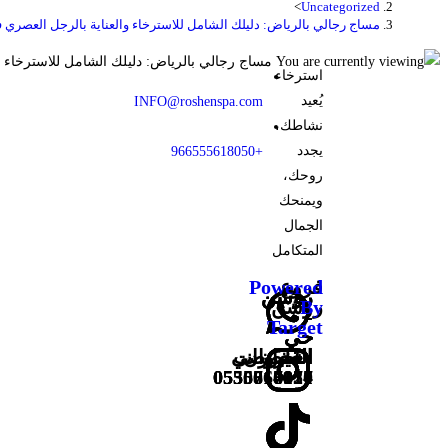
>
Uncategorized
مساج رجالي بالرياض: دليلك الشامل للاسترخاء والعناية بالرجل العصري 
استرخاء
يُعيد
INFO@roshenspa.com
نشاطك،
يجدد
+966555618050
روحك،
ويمنحك
الجمال
المتكامل
فروع
Powered
روشن
روشن
روشن
روشن
By
روشن
-
-
-
-
Target
حي
حي
حي
حي
العليا
القيروان
المغرزات
التخصصي
0555618050
0555814171
0550066824
0536717917