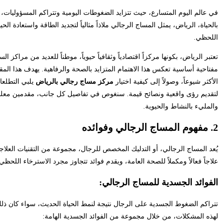
في عالم اليوم المتسارع، حيث تتزايد الضغوطات اليومية وتتراكم المسؤوليات،
بالحياة، الرياض، يمثل المساج الرجالي ملاذاً مثالياً لتجديد الطاقة واستعادة ا
اللحظي.
تعتبر الرياض، بكونها مركزاً اقتصادياً وثقافياً حيوياً، موطناً للعديد من مراك
مفتاحية أساسية تعكس هذا الاهتمام المتزايد بالصحة والرفاهية. يهدف هذا المق
الأكثر شيوعاً، وصولاً إلى كيفية اختيار
مركز مساج رجالي بالرياض
يلبي التطلع
لتقديم رؤى واقعية ونصائح قيمة. سنغوص في تفاصيل كل جانب، مقدمين معلوم
والمليء بالنشاط والحيوية.
2. مفهوم المساج الرجالي وفوائده
يُعد المساج الرجالي، أو التدليك المخصص للرجال، مجموعة من التقنيات العلاجي
علاجاً فعالاً ومكملاً للصحة العامة، ويقدم فوائد تتجاوز مجرد الاسترخاء اللح
الفوائد الجسدية للمساج الرجالي:
تتراكم الضغوط الجسدية على الرجال نتيجة لنمط الحياة الحديث، سواء كان ذلك 
لهذه المشكلات، من خلال مجموعة من الفوائد الجسدية الهامة: