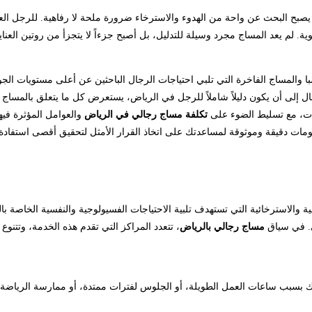
 يصبح البحث عن واحة من الهدوء والاسترخاء ضرورة ملحة لا رفاهية. للرجل العص
لحيوية. لم يعد المساج مجرد وسيلة للتدليل، بل أصبح جزءاً لا يتجزأ من روتين العن
ز السبا والمساج الفاخرة التي تلبي احتياجات الرجال الباحثين عن أعلى مستويات ال
ال إلى أن يكون دليلاً شاملاً للرجل في الرياض، يستعرض كل ما يتعلق بالمساج ال
ات، مع تسليط الضوء على
تكلفة مساج رجالي في الرياض
والعوامل المؤثرة في
ات دقيقة وموثوقة لمساعدتك على اتخاذ القرار الأمثل لتحقيق أقصى استفاد
ة والاسترخائية التي تستهدف تلبية الاحتياجات الفسيولوجية والنفسية الخاصة ب
ظي. في سياق
مساج رجالي بالرياض
، تتعدد المراكز التي تقدم هذه الخدمة، وتتنو
بسبب ساعات العمل الطويلة، أو الجلوس لفترات ممتدة، أو ممارسة الرياضة الشدي