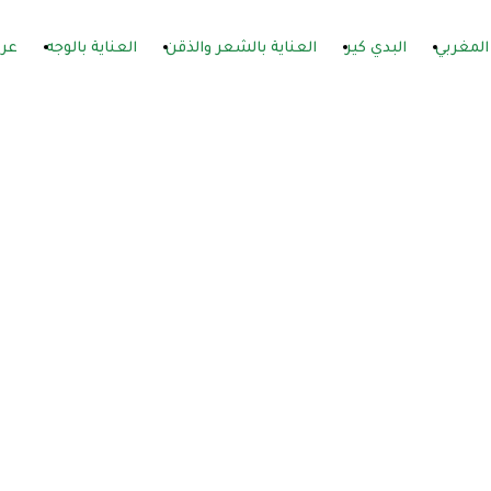
المغربي
البدي كير
العناية بالشعر والذقن
العناية بالوجه
عر