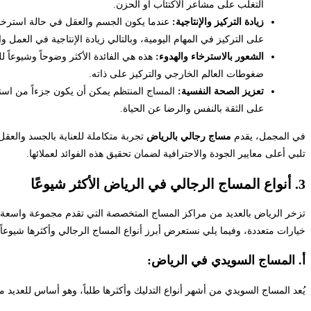
التغلب على مشاعر الاكتئاب أو الحزن.
زيادة التركيز والإنتاجية:
عندما يكون الجسم والعقل في حالة استرخاء،
على التركيز في المهام اليومية، وبالتالي زيادة الإنتاجية في العمل و
الشعور بالاسترخاء والهدوء:
هذه هي الفائدة الأكثر وضوحاً وشيوعاً 
ضغوطات العالم الخارجي والتركيز على ذاته.
تعزيز الصحة النفسية:
المساج المنتظم يمكن أن يكون جزءاً من استرا
على الثقة بالنفس والرضا عن الحياة.
في المجمل، يقدم
مساج رجالي بالرياض
تجربة متكاملة للعناية بالجسد والعقل
تلبي أعلى معايير الجودة والاحترافية لضمان تحقيق هذه الفوائد لعملائها.
3. أنواع المساج الرجالي في الرياض الأكثر شيوعًا
تزخر الرياض بالعديد من مراكز المساج المتخصصة التي تقدم مجموعة واسعة من 
خيارات متعددة، وفيما يلي نستعرض أبرز أنواع المساج الرجالي وأكثرها شيوعاً
أ. المساج السويدي في الرياض:
يُعد المساج السويدي من أشهر أنواع التدليك وأكثرها طلباً، وهو أساس للعديد م