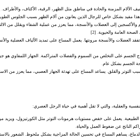
ف الآلام المزمنة والحادة في مناطق مثل الظهر، الرقبة، الأكتاف، والأطراف. يع
 مفيد بشكل خاص للرجال الذين يعانون من آلام الظهر بسبب الجلوس الطويل أو 
والأكسجين إلى العضلات والأنسجة، مما يعزز من عملية الشفاء ويقلل من الالت
لصحة العامة والحيوية. [2]
 تفقد العضلات والأنسجة مرونتها. يعمل المساج على تمديد الألياف العضلية وال
ج الجسم على التخلص من السموم والفضلات المتراكمة. الجهاز اللمفاوي هو جز
صحة الجسم بشكل عام.
بب التوتر والقلق. يساعد المساج على تهدئة الجهاز العصبي، مما يعزز من ال
سية والعقلية، والتي لا تقل أهمية في حياة الرجل العصري:
الطبيعية. يعمل على خفض مستويات هرمونات التوتر مثل الكورتيزول، ويزيد من 
اكم الناتج عن ضغوط العمل والحياة.
الدماغ، يساهم المساج في تحسين الحالة المزاجية بشكل ملحوظ. الشعور بالاستر