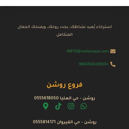
استرخاء يُعيد نشاطك، يجدد روحك، ويمنحك الجمال
المتكامل
INFO@roshenspa.com
+966555618050
فروع روشن
روشن - حي العليا 0555618050
روشن - حي القيروان 0555814171