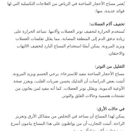
يُعتبر مساج الأحجار الساخنة في الرياض من العلاجات التكميلية التي لها
فوائد عديدة، منها:
تخفيف آلام العضلات:
تُستخدم الحرارة لتخفيف توتر العضلات وآلامها. تساعد الحرارة على
زيادة تدفق الدم إلى المنطقة المصابة، مما يقلل تقلصات العضلات
ويزيد المرونة. يمكن أيضًا استخدام المساج البارد لتخفيف الالتهاب
والاحتقان.
التقليل من التوتر:
مساج الأحجار الساخنة مفيد للاسترخاء. يرخي الجسم ويزيد المرونة.
أثبتت بعض الدراسات أن التدليك يحسن ضربات القلب، ويعزز صحة
الأوعية الدموية، ويقلل توتر العضلات. كما أنه مفيد لمن يعانون من
تشنجات هضمية وحالات القلق والتوتر.
في حالات الأرق:
يمكن لهذا المساج أن يساعد في التخلص من مشاكل الأرق وتعزيز
الراحة. أثبتت التجارب أن من يواظبون على هذا المساج ينامون أسرع
ويستيقظون أكثر نشاطًا وحيوية.