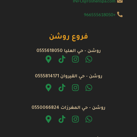
INFO@roshenspa.com
+966555618050
فروع روشن
روشن - حي العليا 0555618050
روشن - حي القيروان 0555814171
روشن - حي المغرزات 0550066824