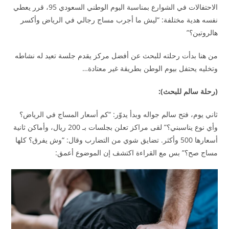
الاحتفالات في الشوارع بمناسبة اليوم الوطني السعودي 95، قرر يعطي
نفسه هدية مختلفة: “ليش ما أجرب مساج رجالي في الرياض وأكسر
هالروتين؟”
من هنا بدأت رحلته للبحث عن أفضل مركز يقدم جلسة تعيد له نشاطه
وتخليه يحتفل بيوم الوطن بطريقة غير معتادة…
(رحلة سالم للبحث):
ثاني يوم، فتح سالم جواله وبدأ يدوّر: “كم أسعار المساج في الرياض؟
وأي نوع يناسبني؟” لقى مراكز تعلن بجلسات بـ 200 ريال، وأماكن ثانية
أسعارها 500 وأكثر. تضايق شوي من التضارب وقال: “وش يفرق؟ كلها
مساج صح؟” بس مع القراءة اكتشف إن الموضوع أعمق: