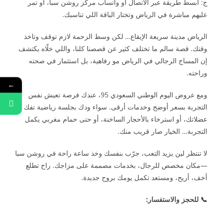
ج: أبسط طريقة عبر الاتصال أو واتساب مركز روشن سبا، أو تمر
عليهم مباشرة في الرياض وتختار الباقة اللي تناسبك.
الرياض مدينة سريعة الإيقاع… لكن وسط الزحمة لازم توقف وتاخذ
وقتك. قصة سالم ما تختلف كثير عن قصصنا كلنا، واللي خلّاه يكتشف
إن المساج الرجالي في الرياض مو رفاهية، بل استثمار في صحته
وراحته.
←
ومع عروض اليوم الوطني السعودي 95، عندك فرصة تعيش نفس
التجربة بسعر أوضح وخدمات أرقى. سواء ودك بجلسة رياضية تفك
عضلاتك، أو استرخاء بالأحجار الساخنة، أو حتى حمام مغربي يكمل
التجربة… الخيار صار قريب منك.
لا تنتظر لين يزيد التعب، جرّب بنفسك وخذ ساعة راحة في روشن سبا
—مكان مخصص للرجال، بخدمات مصممة على مزاجك. راح تطلع
أخف، أريح، ومستعد تكمل يومك بروح جديدة.
📞 للحجز والاستفسار: