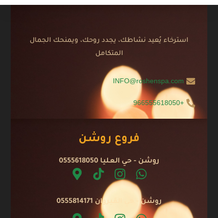
استرخاء يُعيد نشاطك، يجدد روحك، ويمنحك الجمال
المتكامل
INFO@roshenspa.com
+966555618050
فروع روشن
روشن - حي العليا 0555618050
روشن - حي القيروان 0555814171