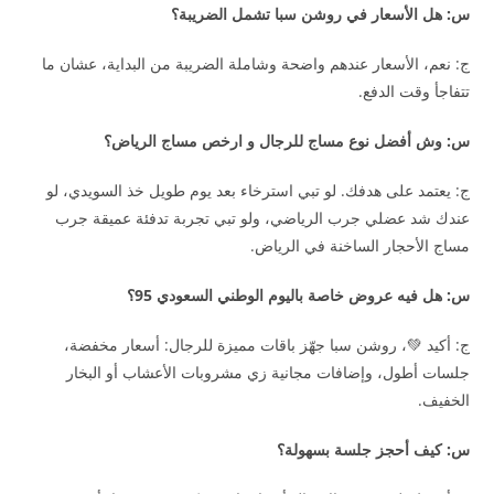
س: هل الأسعار في روشن سبا تشمل الضريبة؟
ج: نعم، الأسعار عندهم واضحة وشاملة الضريبة من البداية، عشان ما
تتفاجأ وقت الدفع.
س: وش أفضل نوع مساج للرجال و ارخص مساج الرياض؟
ج: يعتمد على هدفك. لو تبي استرخاء بعد يوم طويل خذ السويدي، لو
عندك شد عضلي جرب الرياضي، ولو تبي تجربة تدفئة عميقة جرب
مساج الأحجار الساخنة في الرياض.
س: هل فيه عروض خاصة باليوم الوطني السعودي 95؟
ج: أكيد 💚، روشن سبا جهّز باقات مميزة للرجال: أسعار مخفضة،
جلسات أطول، وإضافات مجانية زي مشروبات الأعشاب أو البخار
الخفيف.
س: كيف أحجز جلسة بسهولة؟