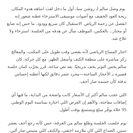
يوم وصل سالم لـ روشن سبا، أول ما دخل لفت انتباهه هدوء المكان.
ريحة العود الخفيف مع أصوات موسيقى الاسترخاء عطته شعور إنه
انفصل عن زحمة الرياض. الاستقبال كان سريع وودود، ما حس إنه ضايع
أو محتار… بالعكس، الموظف سأل عن هدفه من الجلسة: استرخاء ولا
علاج شد.
اختار المساج الرياضي لأنه يقضي وقت طويل على المكتب، والمعالج
ركز مباشرة على منطقة الكتف وأسفل الظهر. مع كل حركة، كان
سالم يحس التوتر يخف تدريجيًا. بعد نص ساعة، قرر يجرّب كمان جلسة
قصيرة بـ الأحجار الساخنة—مجرد عشر دقائق لكنها أعطته إحساس
تدفئة كأن جسمه صار أخف.
اللي عجب سالم أكثر إن الأسعار كانت واضحة من البداية، ما فيها أي
إضافات مفاجئة، والأهم إن العرض اللي اختاره بمناسبة اليوم الوطني
95 خلاه يوفّر مبلغ ويستمتع بوقت أطول.
يوم خلصت الجلسة وطلع سالم من الغرفة، حس كأنه رجع أخف بعشر
سنين. الصداع اللي كان ملازمه اختفى، والكتف اللي متيبس صار ألين،