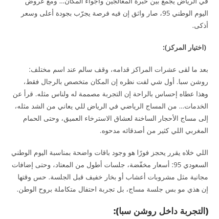
في الرياض يجمع بين خبرة المعالجين وأجواء المكان… ومع عروض
اليوم الوطني 95، صار واثق إن فيه فرصة يجرّب بجودة أعلى وسعر
أذكى.
(اختيار المركز):
بعد ما لقى عشرات المراكز قدامه، وقف سالم عند اسم مختلف:
روشن سبا. أول شي لفت نظره إن المكان متخصص بالرجال فقط،
وهذا عطاه إحساس بالراحة إن التجربة مصممة له ولناس مثله. قرأ عن
الخدمات… من المساج الرياضي في الرياض للي يعاني من الشد مثله،
إلى مساج الأحجار الساخنة لعشاق الاسترخاء العميق، وحتى الحمام
المغربي اللي كثير من أصدقائه مدحوه.
اللي خلاه يقرر يحجز فورًا هو وجود باقات واضحة بمناسبة اليوم الوطني
السعودي 95: أسعار مخفّضة، جلسات أطول من المعتاد، وحتى إضافات
مجانية مثل مشروبات أعشاب أو بخار خفيف قبل الجلسة. حس وقتها
إن هذي مو بس جلسة مساج، بل تجربة احتفال متكاملة بروح الوطن.
(التجربة داخل روشن سبا):