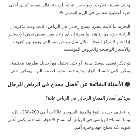
وحتى نفسيته تغيّرت. وهو يلبس عباته للرجعة، قال لنفسه: “هذي أحلى
هدية أعطيتها لنفسي في اليوم الوطني 95.”
التجربة ما كانت مجرد مساج رجالي في الرياض، كانت وقت يذكره إن
الراحة حق، مو رفاهية. والميزة إن أي واحد يقدر يعيش نفس الإحساس
إذا اختار المركز الصح—مكان مثل روشن سبا اللي يجمع بين الجودة
والأسعار الواضحة والعروض الموسمية.
لو تفكر تعطي نفسك هدية، أو حتى تحتفل مع أحبابك بطريقة مختلفة،
يمكن تكون جلستك الجاية بداية قصة تشبه قصة سالم… ويمكن أحلى.
🟢 الأسئلة الشائعة عن أفضل مساج في الرياض للرجال
س: كم أسعار المساج الرجالي في الرياض عادة؟
ج: تختلف حسب النوع والمدة. السويدي غالبًا يبدأ من 200–250 ريال،
بينما المساج الرياضي في الرياض أو مساج الأحجار الساخنة يكون أعلى
شوية لأنه يحتاج جهد وخبرة أكثر.