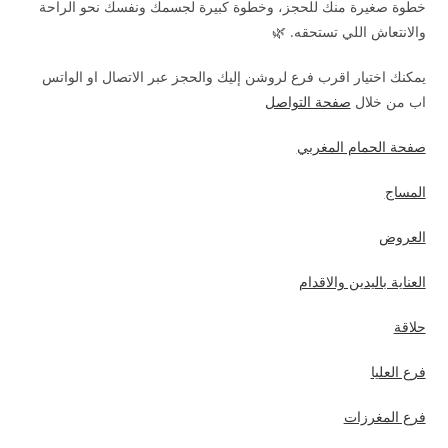
خطوة صغيرة منك للحجز، وخطوة كبيرة لجسمك ونفسك نحو الراحة
والانتعاش اللي تستحقه. 🌿
يمكنك اختيار اقرب فرع لروشن إليك والحجز عبر الاتصال او الواتس
اب من خلال
صفحة التواصل
صفحة الحمام المغربي
المساج
العروض
العناية باليدين والاقدام
حلاقة
فرع العليا
فرع المغرزات