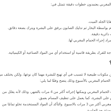
لمغربي يعتمدون خطوات دقيقة تتمثل في:
ا الجلد الميت.
م بواسطة البخار ثم تدليك الصابون برفق على البشرة ويترك بضعة دقائق.
دائرية دقيقة.
راد إجراء الحمام المغربي لها.
 للفرك بطريقة قاسية أو استخدام أي من المواد الصناعية أو الكيميائية.
من مكونات طبيعية لا تتسبب في أي تهيج للبشرة مهما كان نوعها، ولكن يختلف م
مام المغربي بالأسبوع وذلك يتضح وفقًا لما يلي:
فنجد أن البشرة الدهنية من أكثر الأنواع التي تستفيد من جلسات الحمام المغربي ويمكنها إجرائه أكثر من 4 مرات بالشهر، وذلك لأنه يقلل من
كم على البشرة، كما يعمل على تنظيف المسام بعمق.
بينما كل من البشرة الحساسة والجافة لا ينصح بإجراء الحمام المغربي أكثر من 3 مرات بالاسبوع والتأكد أن المواد المستخدمة تخلو تمامًا من
هدئة بعد الجلسة.