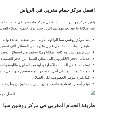
افضل مركز حمام مغربي في الرياض
يتميز مركز روشين سبا بأنه أفضل مركز متخصص في خدمات العناية
ثقة عملائنا بنا بعد تجربتهم بمراكزنا، حيث نوفر لجميع العملاء العدي
يعد مركز روشين سبا الواجهة الأولى التي يفضله العملاء وذلك نظ
وتوفير أدوات خاصة بكل عميل وغيرها من الوسائل التي تضمن ال
نلتزم بمواعيدنا مع كافة عملائنا وهذا يساهم في استغلال الوقت دو
خدمات الحجز الإلكتروني التي تمكن العميل من حجز الخدمة دون
نستخدم أفضل الخامات الأصلية بداية من الصابون والليفة والم
جميع خدماتنا تتم على أيدي نخبة من المتخصصين سواء في جلس
كما نلتزم بتوفير الخصوصية لكل العملاء.
نوفر أسعار اقتصادية تناسب جميع الميزانيات دون أن يقلل ذلك 
طريقة الحمام المغربي في مركز روشين سبا