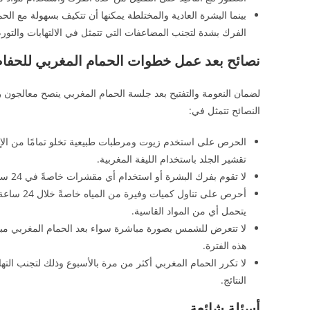
بينما البشرة العادية والمختلطة يمكنها أن تتكيف بسهولة مع الح
الفرك بشدة لتجنب المضاعفات التي تتمثل في الالتهابات والتور
نصائح بعد عمل خطوات الحمام المغربي للحفاظ
لضمان النعومة والتفتيح بعد جلسة الحمام المغربي ينصح معالجون
ر
النصائح تتمثل في:
الحرص على استخدم زيوت ومرطبات طبيعية تخلو تمامًا من الإ
تقشير الجلد باستخدام الليفة المغربية.
لا تقوم بفرك البشرة أو استخدام أي مقشرات خاصةً في 24 ساعة الأولى من إجراء الحمام المغربي لتجنب الالتهابات والجفاف.
أحرص على ت
استرخاء يُعيد نشاطك، يجدد روحك، ويمنحك
يتحمل أي من المواد القاسية.
هذه الفترة.
لا تكرر الحمام المغربي أكثر من مرة بالأسبوع وذلك لتجنب الته
النتائج.
أسئلة شائعة