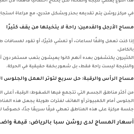
هذا النوع يعطي نتيجة واضحة، لكن يحتاج أخصائيًا فاهمًا، لأن الم
في مركز روشن يتم تقديمه بحذر وبشكل متدرج، مع مراعاة استجاب
مساج الأرجل والقدمين: راحة لا يتخيلها من يقف كثيرًا
إذا كنت تعمل واقفًا لساعات، أو تمشي كثيرًا، أو تقود لمسافات ط
بالكامل.
الكثيرون يكتشفون بعده أنهم كانوا يعيشون بتعب مستمر دون أن 
والنتيجة ليست راحة فقط، بل شعور بخفة حقيقية في الحركة.
مساج الرأس والرقبة: حل سريع لتوتر العمل والجلوس ا
من أكثر مناطق الجسم التي تتجمع فيها الضغوط: الرقبة، أعلى ال
الجلوس أمام الكمبيوتر أو الهاتف لفترات طويلة يجعل هذه المناط
جلسة مركزة على هذه المناطق تعطي فرقًا سريعًا جدًا، خصوصًا ل
أسعار المساج لدى روشن سبا بالرياض: قيمة واض