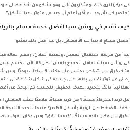
في مركزنا نرى ذلك يوميًا؛ زبون يأتي وهو يشكو من شدّ عضلي مز
تختصر كل شيء: “لم أكن أعلم أن جسمي متوتر بهذا الشكل”.
كيف نقدم في روشن سبا أفضل خدمة مساج بالريا
أفضل مساج لا يبدأ بيد الأخصائي، بل يبدأ قبل ذلك بكثير:
يبدأ من طريقة استقبال العميل، وتهيئة المكان، وفهم الحالة ق
في روشن سبا لا نعامل الجميع بنفس الطريقة، لأن الجسم ليس قالب
هناك فرق بين شخص يجلس على مكت
يعاني من توتر نفسي يظهر على جسده في شكل شدّ عضلي دائم.
لهذا نبدأ دائمًا بتحديد الهدف الحقيقي للجلسة ثم البحث عن أ
هل تريد استرخاءً عميقًا؟ هل تريد مساجًا علاجيًا للشد العضلي؟
يخفف الضغط عن الرقبة وأسفل الظهر؟ عندما تتحدد النتيجة الم
الفرق بين مكان يقدم مساجًا “كيفما اتفق” وبين مكان يعرف بالضب