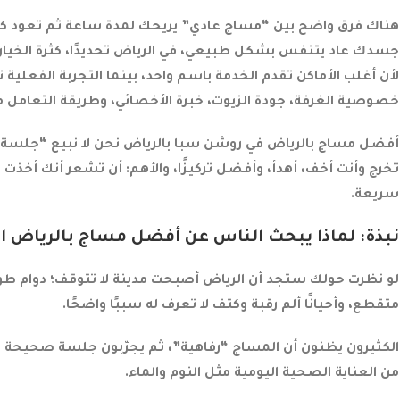
هناك فرق واضح بين “مساج عادي” يريحك لمدة ساعة ثم تعود ك
جسدك عاد يتنفس بشكل طبيعي، في الرياض تحديدًا، كثرة الخيار
لأن أغلب الأماكن تقدم الخدمة باسم واحد، بينما التجربة الفعلية 
خصوصية الغرفة، جودة الزيوت، خبرة الأخصائي، وطريقة التعام
أفضل مساج بالرياض في روشن سبا بالرياض نحن لا نبيع “جلسة 
تخرج وأنت أخف، أهدأ، وأفضل تركيزًا، والأهم: أن تشعر أنك أخذت
سريعة.
نبذة: لماذا يبحث الناس عن أفضل مساج بالرياض ال
لو نظرت حولك ستجد أن الرياض أصبحت مدينة لا تتوقف؛ دوام طو
متقطع، وأحيانًا ألم رقبة وكتف لا تعرف له سببًا واضحًا.
الكثيرون يظنون أن المساج “رفاهية”، ثم يجرّبون جلسة صحيحة مر
من العناية الصحية اليومية مثل النوم والماء.