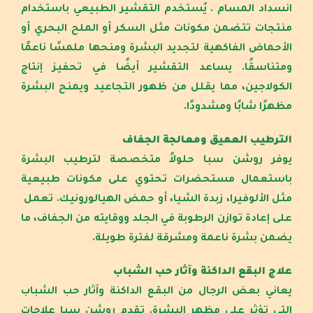
انسداد المسام . يُستخدم التقشير الطبيعي باستخدام
منتجات تتضمن مكونات مثل السكر أو الملح البحري أو
الأحماض الفاكهية لتجديد البشرة ومنحها ملمسًا ناعمًا
ومتناسقًا. يساعد التقشير أيضًا في تحفيز إنتاج
الكولاجين، مما يقلل من ظهور التجاعيد ويمنح البشرة
مظهرًا شابًا ومشدودًا.
الترطيب العميق ومعالجة الجفاف
يوفر روشن سبا حلولاً متخصصة لترطيب البشرة
باستعمال مستحضرات تحتوي على مكونات طبيعية
مثل الألوفيرا، زبدة الشيا، أو حمض الهيالورونيك. تعمل
على إعادة توازن الرطوبة في الجلد ووقايته من الجفاف، ما
يضمن بشرة ناعمة ومشرقة لفترة طويلة.
علاج البقع الداكنة وآثار حب الشباب
يعاني بعض الرجال من البقع الداكنة وآثار حب الشباب
التي تؤثر على مظهر البشرة. تقدم روشن سبا علاجات