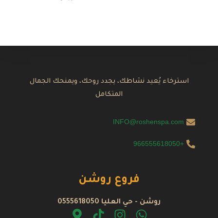
استرخاء يُعيد نشاطك، يجدد روحك، ويمنحك الجمال
المتكامل
INFO@roshenspa.com
+966555618050
فروع روشن
روشن - حي العليا 0555618050